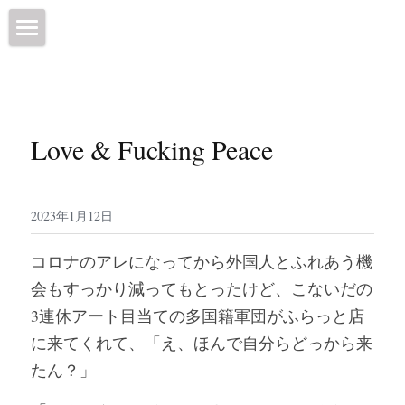
ホーム
オンラインショップ
Love & Fucking Peace
営業情報
コーヒー豆
2023年1月12日
焙煎所について
コロナのアレになってから外国人とふれあう機
プロフィール
会もすっかり減ってもとったけど、こないだの
3連休アート目当ての多国籍軍団がふらっと店
ブログ
に来てくれて、「え、ほんで自分らどっから来
SNS
たん？」
店舗情報