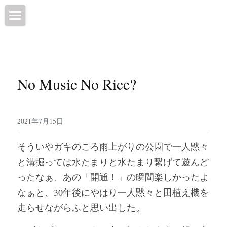
ホーム
オンラインショップ
No Music No Rice?
営業情報
コーヒー豆
2021年7月15日
焙煎所について
そういやガキのころ雨上がりの公園で一人黙々
プロフィール
と溝掘っては水たまりと水たまり繋げて遊んど
ったなぁ、あの「開通！」の瞬間楽しかったよ
ブログ
なぁと、30年後にやはり一人黙々と田植え機を
SNS
走らせながらふと思い出した。
店舗情報