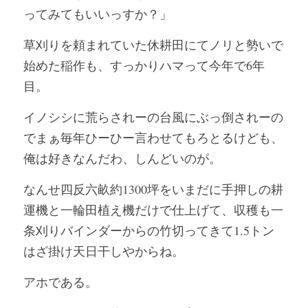
ってみてもいいっすか？」
草刈りを頼まれていた休耕田にてノリと勢いで
始めた稲作も、すっかりハマって今年で6年
目。
イノシシに荒らされーの台風にぶっ倒されーの
でまぁ毎年ひーひー言わせてもろとるけども、
俺は好きなんだわ、しんどいのが。
なんせ四反六畝約1300坪をいまだに手押しの耕
運機と一輪田植え機だけで仕上げて、収穫も一
条刈りバインダーからの竹切ってきて1.5トン
はざ掛け天日干しやからね。
アホである。