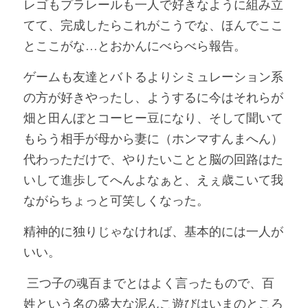
レゴもプラレールも一人で好きなように組み立
てて、完成したらこれがこうでな、ほんでここ
POWERED BY
とここがな…とおかんにべらべら報告。
ゲームも友達とバトるよりシミュレーション系
の方が好きやったし、ようするに今はそれらが
畑と田んぼとコーヒー豆になり、そして聞いて
もらう相手が母から妻に（ホンマすんまへん）
代わっただけで、やりたいことと脳の回路はた
いして進歩してへんよなぁと、えぇ歳こいて我
ながらちょっと可笑しくなった。
精神的に独りじゃなければ、基本的には一人が
いい。
 三つ子の魂百までとはよく言ったもので、百
姓という名の盛大な泥んこ遊びはいまのところ