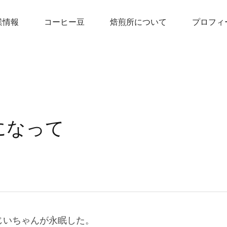
業情報
コーヒー豆
焙煎所について
プロフィ
になって
じいちゃんが永眠した。