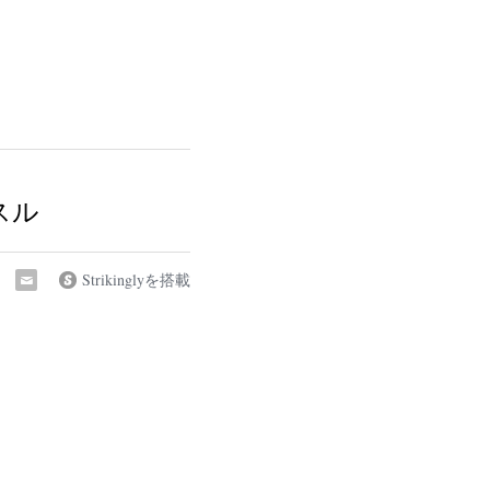
スル
Strikinglyを搭載