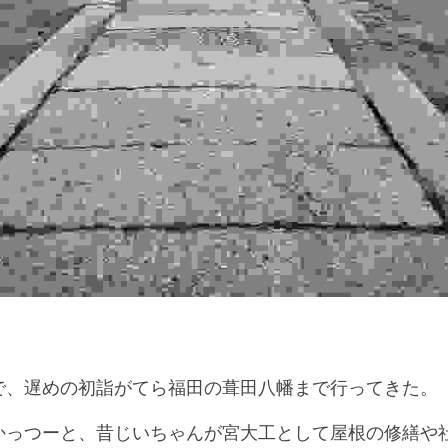
で、遅めの初詣がてら福田の葺田八幡まで行ってきた。
かっつーと、昔じいちゃんが宮大工として屋根の修繕や