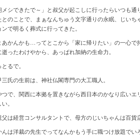
「朝メシできたで～」と叔父が起こしに行ったらいつも通
たとのことで、まぁなんちゅう文字通りの永眠、じいち
ョンで明るく葬式に行ってきた。
まあかんかも…ってとこから「家に帰りたい」の一心で
に逝ったわけやから、あっぱれ加納の生命力。
っとるで。
甲三氏の生前は、神社仏閣専門の大工職人。
やつで、関西に本拠を置きながら西日本のかなり広いエ
しい。
親父は経営コンサルタントで、母方のじいちゃんは百貨
かんは洋裁の先生でってなんかもう手に職つけ放題でい