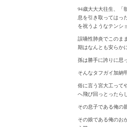
94歳大大大往生、
息を引き取ってはっ
を祝うようなテンシ
誤嚥性肺炎でこのま
期はなんとも安らか
孫は勝手に誇りに思
そんなタフガイ加納
俗に言う宮大工って
へ飛び回っとったら
その息子である俺の
その娘である俺のお