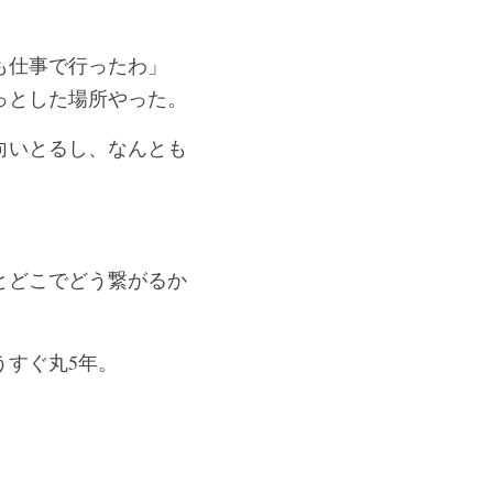
も仕事で行ったわ」
っとした場所やった。
向いとるし、なんとも
とどこでどう繋がるか
うすぐ丸5年。
。