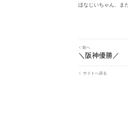
ほなじいちゃん、ま
前へ
＼阪神優勝／
サイトへ戻る