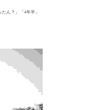
ったん？」「4年半」
。